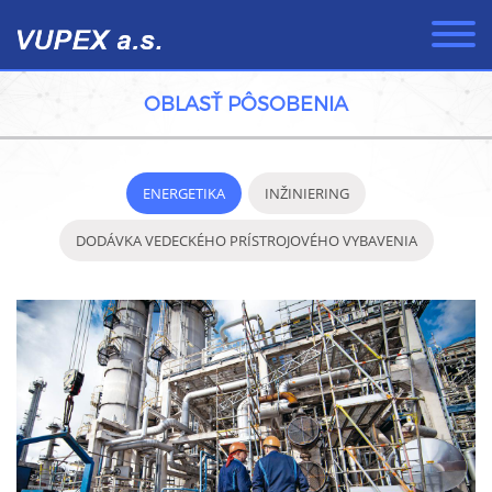
✖
Toggle
navigati
Skočiť
na
OBLASŤ PÔSOBENIA
hlavný
obsah
ENERGETIKA
INŽINIERING
DODÁVKA VEDECKÉHO PRÍSTROJOVÉHO VYBAVENIA