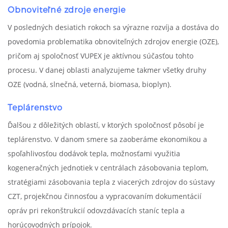
Obnoviteľné zdroje energie
V posledných desiatich rokoch sa výrazne rozvíja a dostáva do
povedomia problematika obnoviteľných zdrojov energie (OZE),
pričom aj spoločnosť VUPEX je aktívnou súčasťou tohto
procesu. V danej oblasti analyzujeme takmer všetky druhy
OZE (vodná, slnečná, veterná, biomasa, bioplyn).
Teplárenstvo
Ďalšou z dôležitých oblastí, v ktorých spoločnosť pôsobí je
teplárenstvo. V danom smere sa zaoberáme ekonomikou a
spoľahlivosťou dodávok tepla, možnosťami využitia
kogeneračných jednotiek v centrálach zásobovania teplom,
stratégiami zásobovania tepla z viacerých zdrojov do sústavy
CZT, projekčnou činnosťou a vypracovaním dokumentácií
opráv pri rekonštrukcií odovzdávacích staníc tepla a
horúcovodných prípojok.