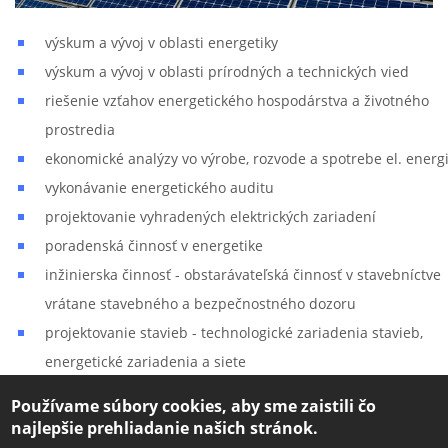
výskum a vývoj v oblasti energetiky
výskum a vývoj v oblasti prírodných a technických vied
riešenie vzťahov energetického hospodárstva a životného
prostredia
ekonomické analýzy vo výrobe, rozvode a spotrebe el. energ
vykonávanie energetického auditu
projektovanie vyhradených elektrických zariadení
poradenská činnosť v energetike
inžinierska činnosť - obstarávateľská činnosť v stavebníctve
vrátane stavebného a bezpečnostného dozoru
projektovanie stavieb - technologické zariadenia stavieb,
energetické zariadenia a siete
Počítačové služby a služby súvisiace s počítačovým
Používame súbory cookies, aby sme zaistili čo
spracovaním údajov
najlepšie prehliadanie našich stránok.